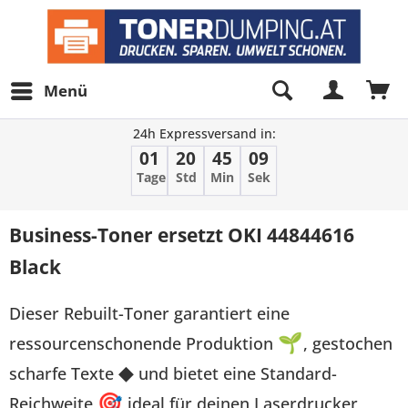
Menü
24h Expressversand in:
01
20
45
08
Tage
Std
Min
Sek
Business-Toner ersetzt OKI 44844616
Black
Dieser Rebuilt-Toner garantiert eine
ressourcenschonende Produktion
🌱
, gestochen
scharfe Texte
◆
und bietet eine Standard-
Reichweite
🎯
ideal für deinen Laserdrucker