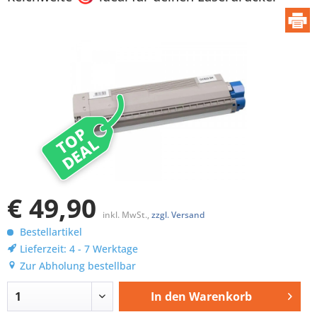
TOP
DEAL
€ 49,90
inkl. MwSt.,
zzgl. Versand
Bestellartikel
Lieferzeit: 4 - 7 Werktage
Zur Abholung bestellbar
In den
Warenkorb