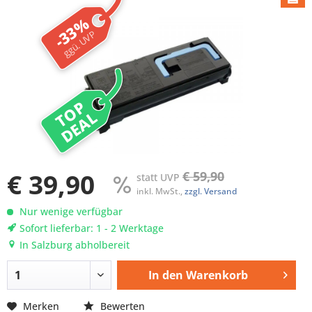
-33%
ggü. UVP
TOP
DEAL
€ 39,90
€ 59,90
statt UVP
inkl. MwSt.,
zzgl. Versand
Nur wenige verfügbar
Sofort lieferbar: 1 - 2 Werktage
In Salzburg abholbereit
In den
Warenkorb
Merken
Bewerten