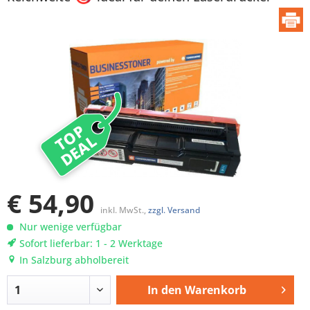
TOP
DEAL
€ 54,90
inkl. MwSt.,
zzgl. Versand
Nur wenige verfügbar
Sofort lieferbar: 1 - 2 Werktage
In Salzburg abholbereit
In den
Warenkorb