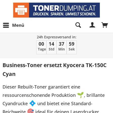
Menü
24h Expressversand in:
00
14
37
59
Tage
Std
Min
Sek
Business-Toner ersetzt Kyocera TK-150C
Cyan
Dieser Rebuilt-Toner garantiert eine
ressourcenschonende Produktion
🌱
, brillante
Cyandrucke
💠
und bietet eine Standard-
Reichweite
🎯
ideal für deinen Laserdrucker