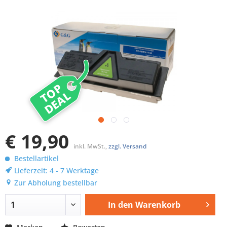
TOP
DEAL
€ 19,90
inkl. MwSt.,
zzgl. Versand
Bestellartikel
Lieferzeit: 4 - 7 Werktage
Zur Abholung bestellbar
In den
Warenkorb