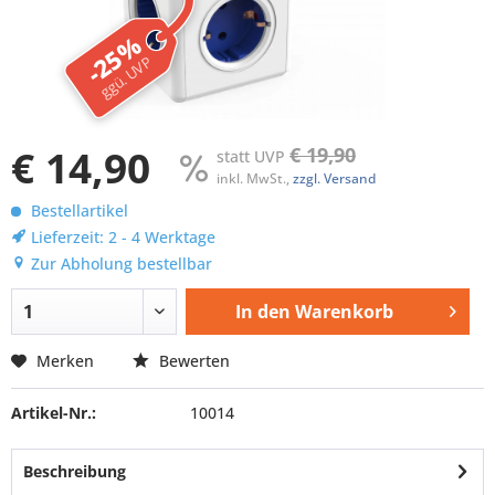
-25%
ggü. UVP
€ 14,90
€ 19,90
statt UVP
inkl. MwSt.,
zzgl. Versand
Bestellartikel
Lieferzeit: 2 - 4 Werktage
Zur Abholung bestellbar
In den
Warenkorb
Merken
Bewerten
Artikel-Nr.:
10014
Beschreibung