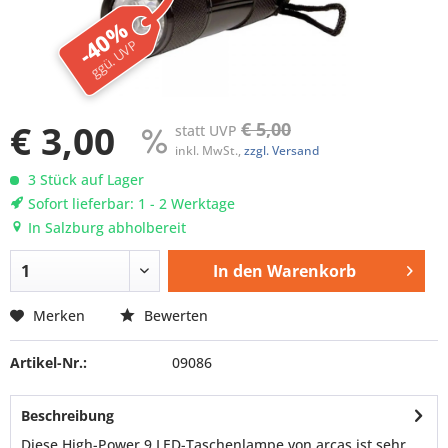
-40%
ggü. UVP
€ 3,00
€ 5,00
statt UVP
inkl. MwSt.,
zzgl. Versand
3 Stück auf Lager
Sofort lieferbar: 1 - 2 Werktage
In Salzburg abholbereit
In den
Warenkorb
Merken
Bewerten
Artikel-Nr.:
09086
Beschreibung
Diese High-Power 9 LED-Taschenlampe von arcas ist sehr