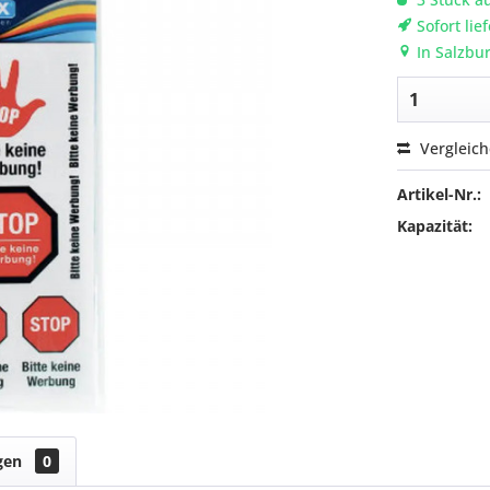
Sofort lie
In Salzbur
Vergleic
Artikel-Nr.:
Kapazität:
gen
0