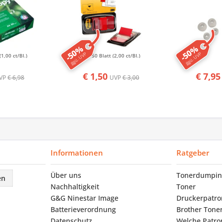
-50%
-50%
ggü. UVP
ggü. UVP
(1,00 ct/Bl.)
50 Blatt
(2,00 ct/Bl.)
€ 1,50
€ 7,95
VP
€ 6,98
UVP
€ 3,00
Informationen
Ratgeber
Über uns
Tonerdumpin
en
Nachhaltigkeit
Toner
G&G Ninestar Image
Druckerpatr
Batterieverordnung
Brother Tone
Datenschutz
Welche Patron