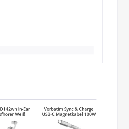
D142wh In-Ear
Verbatim Sync & Charge
Verbatim
pfhörer Weiß
USB-C Magnetkabel 100W
Pinest
Grau