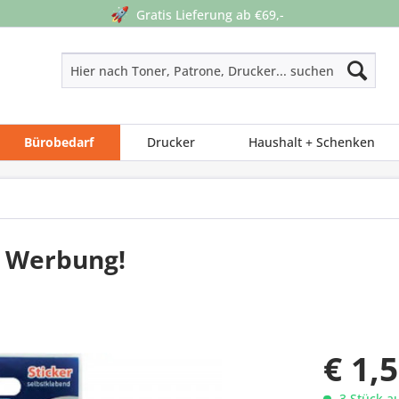
🚀
Gratis Lieferung ab €69,-
Bürobedarf
Drucker
Haushalt + Schenken
e Werbung!
€ 1,
3 Stück au