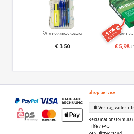
-14%
ggü. UVP
6 Stück
(50,00 ct/Stck.)
500 Blatt
€ 3,50
€ 5,98
U
Shop Service
Vertrag widerruf
Reklamationsformular
Hilfe / FAQ
24h Blitzversand