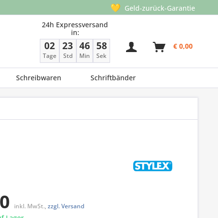
💛
Geld-zurück-Garantie
24h Expressversand
in:
02
23
46
58
€ 0,00
Tage
Std
Min
Sek
Schreibwaren
Schriftbänder
50
inkl. MwSt.,
zzgl. Versand
f Lager